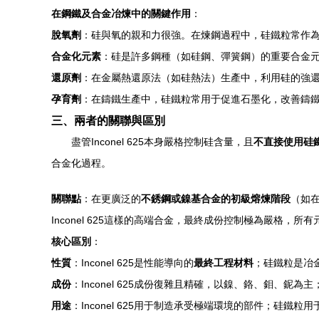
在鋼鐵及合金冶煉中的關鍵作用
：
脫氧劑
：硅與氧的親和力很強。在煉鋼過程中，硅鐵粒常作為
合金化元素
：硅是許多鋼種（如硅鋼、彈簧鋼）的重要合金
還原劑
：在金屬熱還原法（如硅熱法）生產中，利用硅的強
孕育劑
：在鑄鐵生產中，硅鐵粒常用于促進石墨化，改善鑄
三、兩者的關聯與區別
盡管Inconel 625本身嚴格控制硅含量，且
不直接使用硅
合金化過程。
關聯點
：在更廣泛的
不銹鋼或鎳基合金的初級熔煉階段
（如
Inconel 625這樣的高端合金，最終成份控制極為嚴格，
核心區別
：
性質
：Inconel 625是性能導向的
最終工程材料
；硅鐵粒是冶
成份
：Inconel 625成份復雜且精確，以鎳、鉻、鉬、鈮
用途
：Inconel 625用于制造承受極端環境的部件；硅鐵