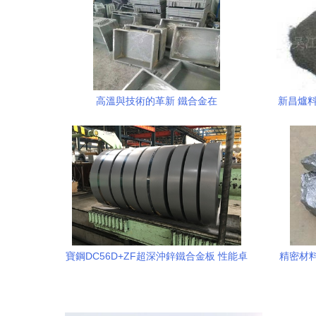
高溫與技術的革新 鐵合金在
新昌爐料
ZG35Cr28Ni16爐底板鑄造中的應用
寶鋼DC56D+ZF超深沖鋅鐵合金板 性能卓
精密材料
越，家電制造的首選材料