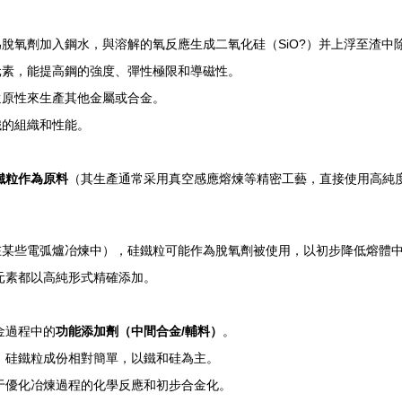
脫氧劑加入鋼水，與溶解的氧反應生成二氧化硅（SiO?）并上浮至渣中
元素，能提高鋼的強度、彈性極限和導磁性。
還原性來生產其他金屬或合金。
鐵的組織和性能。
鐵粒作為原料
（其生產通常采用真空感應熔煉等精密工藝，直接使用高純
在某些電弧爐冶煉中），硅鐵粒可能作為脫氧劑被使用，以初步降低熔體
所有元素都以高純形式精確添加。
金過程中的
功能添加劑（中間合金/輔料）
。
為主；硅鐵粒成份相對簡單，以鐵和硅為主。
粒用于優化冶煉過程的化學反應和初步合金化。