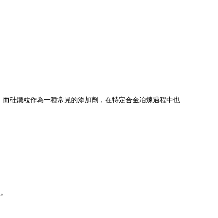
合金，而硅鐵粒作為一種常見的添加劑，在特定合金冶煉過程中也
蝕。