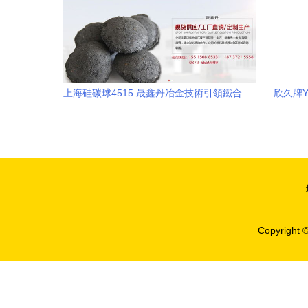
上海硅碳球4515 晟鑫丹冶金技術引領鐵合
欣久牌Y
金產業創新
鐵合
Copyright 