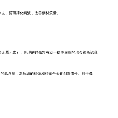
除去，從而凈化鋼液，改善鋼材質量。
度金屬元素），但理解硅鐵粒有助于從更廣闊的冶金視角認識
中的氧含量，為后續的精煉和精確合金化創造條件。對于像