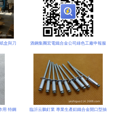
、紙盒與刀
酒鋼集團宏電鐵合金公司綠色工廠申報服
—兼顧配
務采購與硅鐵粒市場前瞻分析
作用 特鋼
臨沂云鵬釘業 專業生產鋁鐵合金開口型抽
芯鉚釘4x13的技術解析與性價比分析