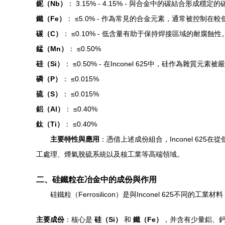
鈮（Nb）
： 3.15% - 4.15% - 與合金中的碳結合
鐵（Fe）
： ≤5.0% - 作為常見的合金元素，通常被控制在
碳（C）
： ≤0.10% - 低含量有助于保持焊接區域的耐腐蝕性
錳（Mn）
： ≤0.50%
硅（Si）
： ≤0.50% - 在Inconel 625中，硅作為
磷（P）
： ≤0.015%
硫（S）
： ≤0.015%
鋁（Al）
： ≤0.40%
鈦（Ti）
： ≤0.40%
主要特性與應用
：憑借上述成份組合，Inconel 6
工處理、煙氣脫硫系統以及核工業等高端領域。
二、硅鐵粒在冶金中的成份與作用
硅鐵粒（Ferrosilicon）是與Inconel 625
主要成份
：核心是
硅（Si）
和
鐵（Fe）
，并含有少量鋁、鈣