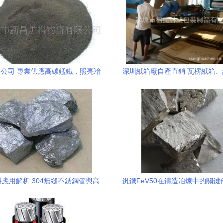
公司 專業供應高碳錳鐵，照亮冶
深圳紙箱廠自產直銷 瓦楞紙箱
金工業的璀璨未來
卡專家，低價供貨凸顯成本優勢
套應用金屬硅鐵粒
應用解析 304無縫不銹鋼管與高
釩鐵FeV50在鑄造冶煉中的關鍵
碳錳鐵的多場景分析
添加與鐵合金應用解析