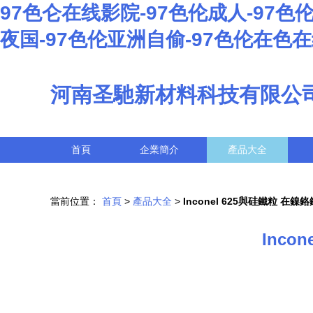
97色仑在线影院-97色伦成人-97色伦
夜国-97色伦亚洲自偷-97色伦在色
河南圣馳新材料科技有限公
首頁
企業簡介
產品大全
當前位置：
首頁
>
產品大全
>
Inconel 625與硅鐵粒 
Inc