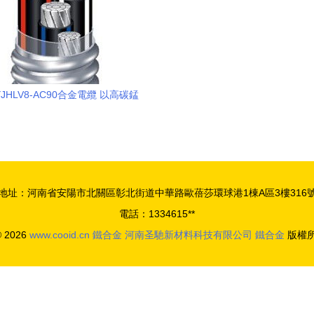
JHLV8-AC90合金電纜 以高碳錳
金為核心的技術解析與應用前景
地址：河南省安陽市北關區彰北街道中華路歐蓓莎環球港1棟A區3樓316
電話：1334615**
© 2026
www.cooid.cn
鐵合金
河南圣馳新材料科技有限公司
鐵合金
版權