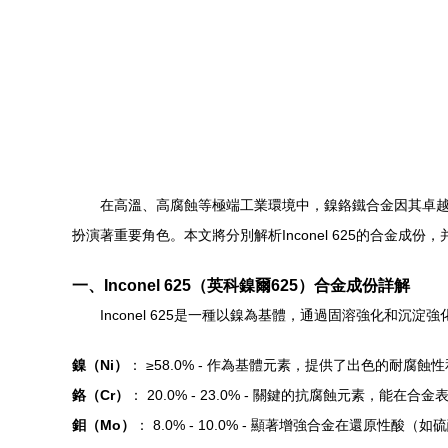
在高溫、高腐蝕等極端工業環境中，鎳鉻鐵合金因其卓越的
扮演著重要角色。本文將分別解析Inconel 625的合金成
一、Inconel 625（英科鎳爾625）合金成份詳解
Inconel 625是一種以鎳為基體，通過固溶強化和
鎳（Ni）
： ≥58.0% - 作為基體元素，提供了出色的耐腐
鉻（Cr）
： 20.0% - 23.0% - 關鍵的抗腐蝕元素，
鉬（Mo）
： 8.0% - 10.0% - 顯著增強合金在還原