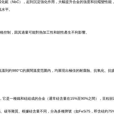
形成穩定的碳化鈮（NbC），起到沉淀強化作用，大幅提升合金的強度和抗蠕變性
較低水平。
。
雜質元素被嚴格控制，因其過量可能對熱加工性和韌性產生不利影響。
25在從低溫到約980°C的廣闊溫度范圍內，均展現出極佳的耐腐蝕、抗氧化
不同的工業材料，它是一種鐵和硅組成的合金（通常硅含量在15%至90%之間），呈
、碳等雜質。根據硅含量不同，分為多種牌號（如FeSi75，即含硅約75