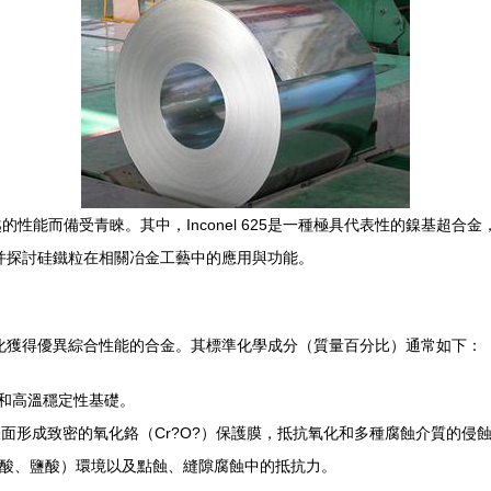
性能而備受青睞。其中，Inconel 625是一種極具代表性的鎳基超
份，并探討硅鐵粒在相關冶金工藝中的應用與功能。
沉淀強化獲得優異綜合性能的合金。其標準化學成分（質量百分比）通常如下：
蝕性和高溫穩定性基礎。
能在合金表面形成致密的氧化鉻（Cr?O?）保護膜，抵抗氧化和多種腐蝕介質的侵
性酸（如硫酸、鹽酸）環境以及點蝕、縫隙腐蝕中的抵抗力。