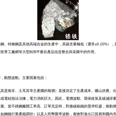
鋼、特種鋼及其他高端合金的生產中，其碳含量極低（通常≤0.15%）
世界工廠網等大型B2B平臺在產品信息整合與采購中的作用。
響，動態波動。主要因素包括：
尤其是南非、土耳其等主產國的報價）直接決定了生產成本。礦山供應、
法或電硅熱法冶煉，電力消耗巨大。因此，電價波動、環保政策及碳減排
因素。當不銹鋼廠開工率高、訂單充足時，對微碳鉻鐵的需求旺盛，推動
（如鋼鐵行業產能調控）以及人民幣匯率波動，都會對進出口貿易和國內