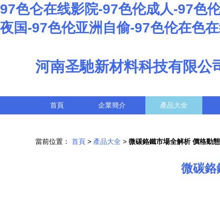
97色仑在线影院-97色伦成人-97色伦
夜国-97色伦亚洲自偷-97色伦在色
河南圣馳新材料科技有限公
首頁
企業簡介
產品大全
當前位置：
首頁
>
產品大全
>
微碳鉻鐵市場全解析 價格動
微碳鉻