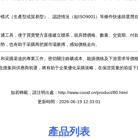
模式（生產型或貿易型）、認證情況（如ISO9001）等條件快速篩選
溝通工具，便于買賣雙方直接建立聯系，就具體價格、數量、交貨期、付
趨勢，也有助于采購商把握市場脈搏，感知價格走向。
力和采購渠道的專業工作。密切關注鉻礦成本、能源價格及下游需求等價
的信息搜集與供應商初選，將有助于企業優化采購策略，在保證質量的前提
如若轉載，請注明出處：http://www.cooid.cn/product/80.html
更新時間：2026-06-19 12:33:01
產品列表