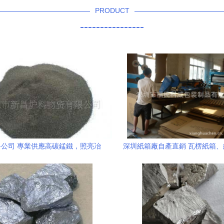
PRODUCT
----------------
公司 專業供應高碳錳鐵，照亮冶
深圳紙箱廠自產直銷 瓦楞紙箱
金工業的璀璨未來
卡專家，低價供貨凸顯成本優勢
套應用金屬硅鐵粒