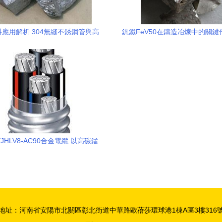
應用解析 304無縫不銹鋼管與高
釩鐵FeV50在鑄造冶煉中的關鍵
碳錳鐵的多場景分析
添加與鐵合金應用解析
JHLV8-AC90合金電纜 以高碳錳
金為核心的技術解析與應用前景
地址：河南省安陽市北關區彰北街道中華路歐蓓莎環球港1棟A區3樓316