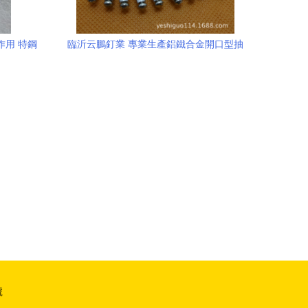
作用 特鋼
臨沂云鵬釘業 專業生產鋁鐵合金開口型抽
芯鉚釘4x13的技術解析與性價比分析
號