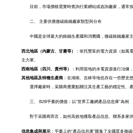
目前，市場價格需實時查詢行業網站或咨詢廠家，通常按每
二、 主要供應微碳鉻鐵廠家類型與分布
中國是全球最大的鉻鐵生產國和消費國，微碳鉻鐵廠家
西北地區（內蒙古、甘肅等）
：依托豐富的電力資源（如風
主力軍。
西南地區（四川、貴州等）
：利用當地的水電資源進行冶煉
其他地區及特種生產商
：在湖南、吉林等地也存在一些歷史
選擇廠家時，采購商應重點關注其生產工藝的穩定性、
三、 B2B平臺的價值：以“世界工廠網產品信息庫”為例
對于采購商而言，如何高效地獲取產品信息、聯系多家
信息集成與展示
：平臺上的“產品信息庫”匯集了全國眾多微