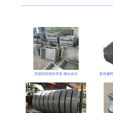
高溫與技術的革新 鐵合金在
新昌爐料
ZG35Cr28Ni16爐底板鑄造中的應用