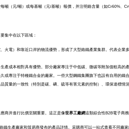
噸（元/噸）或每基噸（元/基噸）報價，并注明鉻含量（如Cr60%、Cr
主要集中在以下區域：
電、火電）和靠近口岸的物流優勢，形成了大型鉻鐵產業集群。代表企業
，生產成本相對具有優勢。部分廠家專注于中低碳、微碳等附加值較高的
悠久或專注于特種鐵合金的廠家。一些大型鋼鐵集團旗下也設有自用的鐵
產品質量的一致性（特別是碳、磷、硫等有害元素的控制）、環保達標情
供應商并進行比價至關重要。這正是像
世界工廠網
這類綜合性B2B電子商
碳鉻鐵生產廠家和貿易商發布的產品詳情。采購商可以一站式查看不同廠