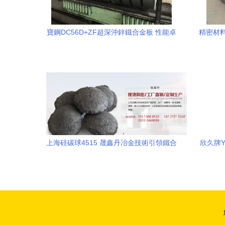
寶鋼DC56D+ZF超深沖鋅鐵合金板 性能卓
精密材料
越，家電制造的首選材料
上海硅碳球4515 晟鑫丹冶金技術引領鐵合
欣久牌Y
金產業創新
鐵合