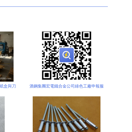
、紙盒與刀
酒鋼集團宏電鐵合金公司綠色工廠申報服
—兼顧配
務采購與硅鐵粒市場前瞻分析