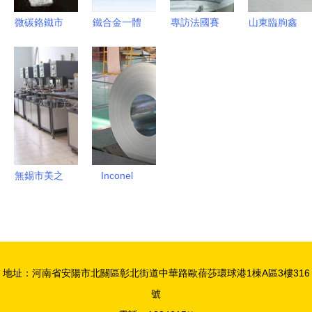
微碳鉻鐵市
鐵合金一體
專訪法國賽
山東臨朐鑫
場全解析
拍 供應價
峰公司高層
源不銹鋼制
價格動態、
格與廠家全
貴陽工廠硅
品廠 高碳
主流廠家與
解析 | 世界
鐵粒產品質
錳鐵在不銹
采購平臺指
工廠網產品
量卓越，引
鋼生產中的
南
信息庫
領行業標準
關鍵應用與
質量控制
無錫市美之
Inconel
電高頻電子
625與硅鐵
設備廠 硅
粒 在鎳鉻
鐵粒包裝輔
鐵合金中的
助設備產品
成份與功能
地址：河南省安陽市北關區彰北街道中華路歐蓓莎環球港1棟A區3樓316
解決方案
探析
號