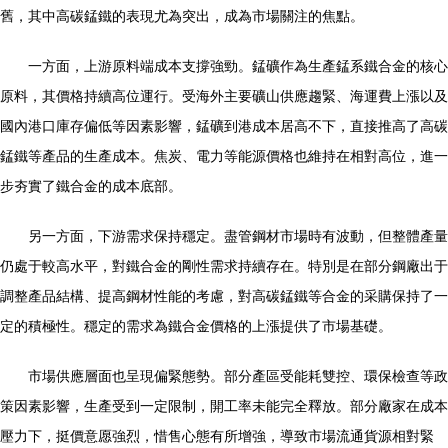
舊，其中高碳錳鐵的表現尤為突出，成為市場關注的焦點。
一方面，上游原料端成本支撐強勁。錳礦作為生產錳系鐵合金的核心
原料，其價格持續高位運行。受海外主要礦山供應趨緊、海運費上漲以及
國內港口庫存偏低等因素影響，錳礦到港成本居高不下，直接推高了高碳
錳鐵等產品的生產成本。焦炭、電力等能源價格也維持在相對高位，進一
步夯實了鐵合金的成本底部。
另一方面，下游需求保持穩定。盡管鋼材市場時有波動，但整體產量
仍處于較高水平，對鐵合金的剛性需求持續存在。特別是在部分鋼廠出于
調整產品結構、提高鋼材性能的考慮，對高碳錳鐵等合金的采購保持了一
定的積極性。穩定的需求為鐵合金價格的上漲提供了市場基礎。
市場供應層面也呈現偏緊態勢。部分產區受能耗雙控、環保檢查等政
策因素影響，生產受到一定限制，開工率未能完全釋放。部分廠家在成本
壓力下，挺價意愿強烈，惜售心態有所增強，導致市場流通貨源相對緊