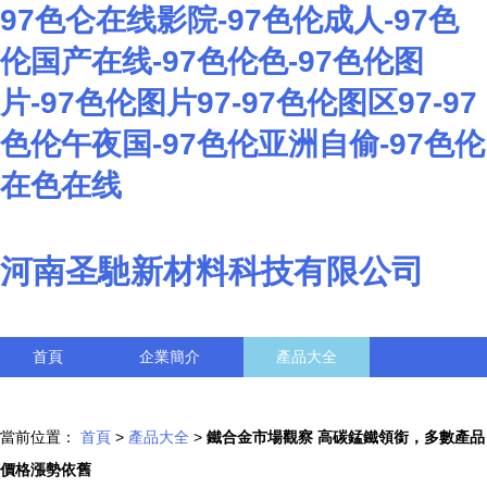
97色仑在线影院-97色伦成人-97色
伦国产在线-97色伦色-97色伦图
片-97色伦图片97-97色伦图区97-97
色伦午夜国-97色伦亚洲自偷-97色伦
在色在线
河南圣馳新材料科技有限公司
首頁
企業簡介
產品大全
聯系我們
企業信息
訪客留言
當前位置：
首頁
>
產品大全
>
鐵合金市場觀察 高碳錳鐵領銜，多數產品
價格漲勢依舊