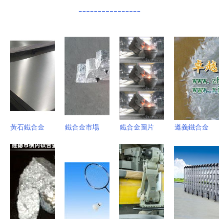
----------------
黃石鐵合金
鐵合金市場
鐵合金圖片
遵義鐵合金
市場概覽
動態 高碳
素材 探索
公司原料加
價格動態與
錳鐵價格解
硅鐵粒的設
工公司 硅
優質廠家探
析與乾盛冶
計魅力與應
鐵粒的專業
尋
金的產品優
用
制造者
勢